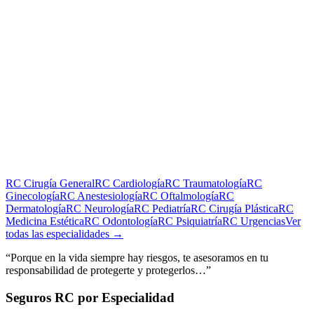
RC
Cirugía General
RC
Cardiología
RC
Traumatología
RC
Ginecología
RC
Anestesiología
RC
Oftalmología
RC
Dermatología
RC
Neurología
RC
Pediatría
RC
Cirugía Plástica
RC
Medicina Estética
RC
Odontología
RC
Psiquiatría
RC
Urgencias
Ver
todas las especialidades →
“Porque en la vida siempre hay riesgos, te asesoramos en tu
responsabilidad de protegerte y protegerlos…”
Seguros RC por Especialidad