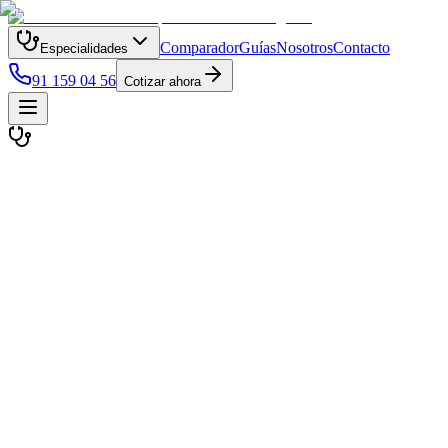
Comparador
Guías
Nosotros
Contacto
Especialidades
91 159 04 56
Cotizar ahora
25+