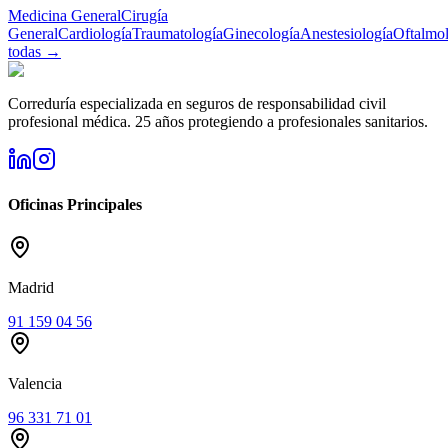
Medicina General
Cirugía
General
Cardiología
Traumatología
Ginecología
Anestesiología
Oftalmo
todas →
Correduría especializada en seguros de responsabilidad civil
profesional médica. 25 años protegiendo a profesionales sanitarios.
Oficinas Principales
Madrid
91 159 04 56
Valencia
96 331 71 01