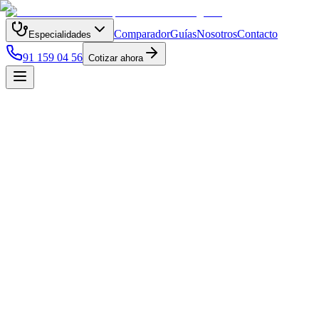
Comparador
Guías
Nosotros
Contacto
Especialidades
91 159 04 56
Cotizar ahora