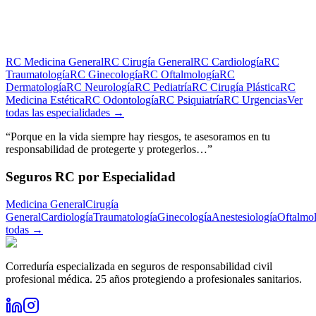
RC
Medicina General
RC
Cirugía General
RC
Cardiología
RC
Traumatología
RC
Ginecología
RC
Oftalmología
RC
Dermatología
RC
Neurología
RC
Pediatría
RC
Cirugía Plástica
RC
Medicina Estética
RC
Odontología
RC
Psiquiatría
RC
Urgencias
Ver
todas las especialidades →
“Porque en la vida siempre hay riesgos, te asesoramos en tu
responsabilidad de protegerte y protegerlos…”
Seguros RC por Especialidad
Medicina General
Cirugía
General
Cardiología
Traumatología
Ginecología
Anestesiología
Oftalmo
todas →
Correduría especializada en seguros de responsabilidad civil
profesional médica. 25 años protegiendo a profesionales sanitarios.