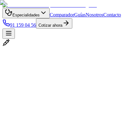
Comparador
Guías
Nosotros
Contacto
Especialidades
91 159 04 56
Cotizar ahora
25+